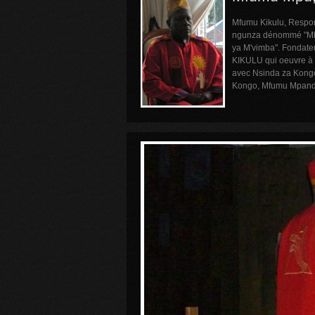
Mfumu Kikulu, Responsa
ngunza dénommé "Mb
ya M'vimba". Fondateur
KIKULU qui oeuvre à 
avec Nsinda za Kong
Kongo, Mfumu Mpand