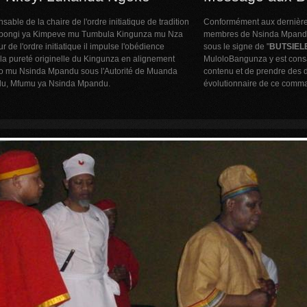
ble de la chaire de l'ordre initiatique de tradition
Conformément aux dernièr
ongi ya Kimpeve mu Tumbula Kingunza mu Nza
membres de Nsinda Mpandu
 de l'ordre initiatique il impulse l'obédience
sous le signe de "
BUTSIELE
la pureté originelle du Kingunza en alignement
MuloloBangunza y est consac
o mu Nsinda Mpandu sous l'Autorité de Muanda
contenu et de prendre des d
u, Mfumu ya Nsinda Mpandu.
évolutionnaire de ce comm