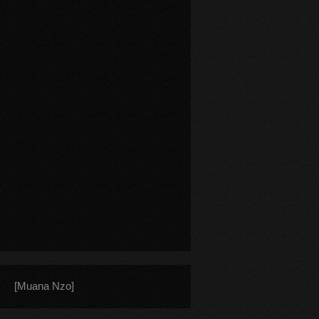
[Muana Nzo]