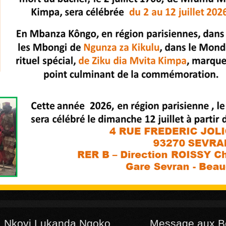
 Nkoyi Lukanda Ngoko
Message aux B