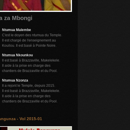
a za Mbongi
Ntumua Malembe
C'est le doyen des ntumua du Temple.
Il est chargé de l'enseignement au
Kouilou. Il est basé à Pointe Noire.
Ntumua Nkounkou
Il est basé à Brazzaville, Makelekele.
Il aide à la prise en charge des
chantiers de Brazzaville et du Pool.
Ntumua Nzonza
Il a rejont le Temple, depuis 2015.
Il est basé à Brazzaville, Makelekele.
Il aide à la prise en charge des
chantiers de Brazzaville et du Pool.
ngunza - Vol 2015-01