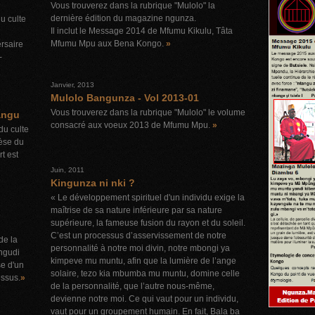
Vous trouverez dans la rubrique "Mulolo" la
dernière édition du magazine ngunza.
u culte
Il inclut le Message 2014 de Mfumu Kikulu, Tâta
Mfumu Mpu aux Bena Kongo.
»
rsaire
-
Janvier, 2013
Mulolo Bangunza - Vol 2013-01
Vous trouverez dans la rubrique "Mulolo" le volume
angu
consacré aux voeux 2013 de Mfumu Mpu.
»
du culte
èse du
t est
Juin, 2011
Kingunza ni nki ?
« Le développement spirituel d'un individu exige la
maîtrise de sa nature inférieure par sa nature
supérieure, la fameuse fusion du rayon et du soleil.
C’est un processus d’asservissement de notre
de la
personnalité à notre moi divin, notre mbongi ya
ngudi
kimpeve mu muntu, afin que la lumière de l’ange
e d'un
solaire, tezo kia mbumba mu muntu, domine celle
essus.
»
de la personnalité, que l’autre nous-même,
devienne notre moi. Ce qui vaut pour un individu,
vaut pour un groupement humain. En fait, Bala ba