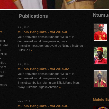
Ntumu
Publications
Juin, 2015
re,
Mulolo Bangunza - Vol 2015-01
Vous trouverez dans la rubrique "Mulolo" la
llet
dernière édition du magazine ngunza.
 Luena
Il inclut le message renouvelé de Nsinda Mpându :
a
Butsiele !.
»
nt, le
da
llet.
Juin, 2014
avers
Mulolo Bangunza - Vol 2014-02
ou et
Vous trouverez dans la rubrique "Mulolo" la
eurs
dernière édition du magazine ngunza.
Il inclut sambu kia lutumu par Tâta Mfumu Mpu,
Centre
Nkoyi Lukanda, Ngoko Antoine.
»
Mulolo Ba
Mars, 2014
Mulolo Bangunza - Vol 2014-01