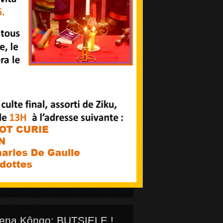
ena Kôngo: BUTSIELE !