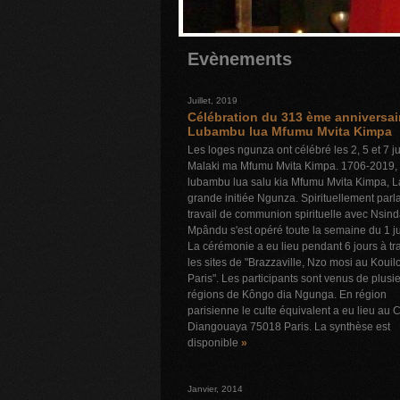
Evènements
Juillet, 2019
Célébration du 313 ème anniversai
Lubambu lua Mfumu Mvita Kimpa
Les loges ngunza ont célébré les 2, 5 et 7 jui
Malaki ma Mfumu Mvita Kimpa. 1706-2019,
lubambu lua salu kia Mfumu Mvita Kimpa, L
grande initiée Ngunza. Spirituellement parla
travail de communion spirituelle avec Nsin
Mpându s'est opéré toute la semaine du 1 jui
La cérémonie a eu lieu pendant 6 jours à tr
les sites de "Brazzaville, Nzo mosi au Kouil
Paris". Les participants sont venus de plusi
régions de Kôngo dia Ngunga. En région
parisienne le culte équivalent a eu lieu au 
Diangouaya 75018 Paris. La synthèse est
disponible
»
Janvier, 2014