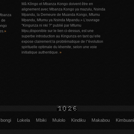
Mâ Kôngo et Mbanza Kongo doivent être en
alignement avec Mbanza Kongo ya mazulu, Nsinda
Mpandu, la Demeure de Muanda Kongo, Mfumu
 Mbanza
Mpandu, Mfumu ya Nsinda Mpandu.» L'ouvrage
e de
"Kingunza ni nki ?" publié par Mfumu
kongo
Mpu,disponible sur le lien ci-dessus, est une
es.
»
superbe introduction au Kingunza en tant qu’elle
expose clairement la problématique de l’'évolution
spirituelle optimale du khemite, selon une voie
initiatique authentique.
»
bongi
Lokela
Mbiki
Mulolo
Kindiku
Makabou
Kimbuani